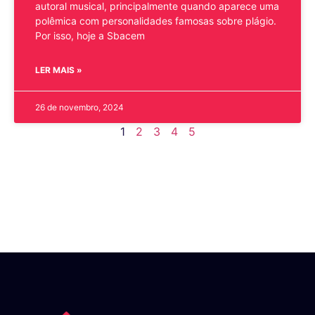
autoral musical, principalmente quando aparece uma
polêmica com personalidades famosas sobre plágio.
Por isso, hoje a Sbacem
LER MAIS »
26 de novembro, 2024
1
2
3
4
5