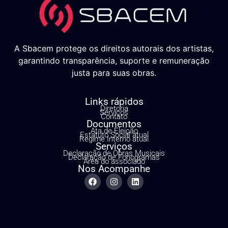
A Sbacem protege os direitos autorais dos artistas,
garantindo transparência, suporte e remuneração
justa para suas obras.
Links rápidos
Diretoria
Serviços
Contato
Documentos
Ata de Eleição
Estatuto Social atual
Regime Interno atual
Serviços
Declaração de Obras Musicais
Declaração de Fonogramas
Área do associado
Nos Acompanhe