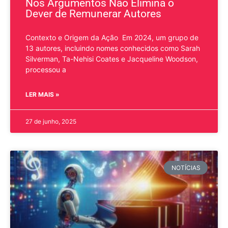
Nos Argumentos Não Elimina o
Dever de Remunerar Autores
Contexto e Origem da Ação Em 2024, um grupo de
13 autores, incluindo nomes conhecidos como Sarah
Silverman, Ta-Nehisi Coates e Jacqueline Woodson,
processou a
LER MAIS »
27 de junho, 2025
NOTÍCIAS