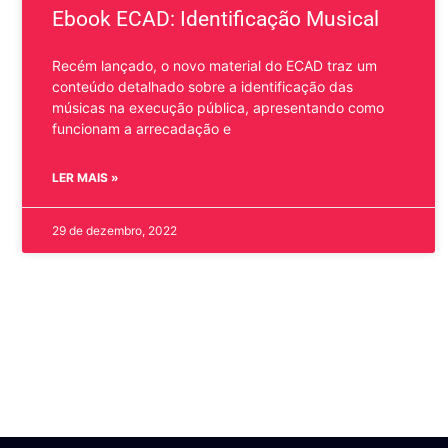
Ebook ECAD: Identificação Musical
Recém lançado, o novo material do ECAD traz um
conteúdo detalhado sobre a identificação das
músicas na execução pública, apresentando como
funcionam a arrecadação e
LER MAIS »
29 de dezembro, 2022