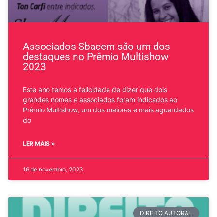
Associados Sbacem são um dos
destaques no Prêmio Multishow
2023
Este ano temos a felicidade de dizer que dois
grandes nomes e associados foram indicados ao
Prêmio Multishow, um dos maiores e mais aguardados
do
LER MAIS »
16 de novembro, 2023
DIREITO AUTORAL