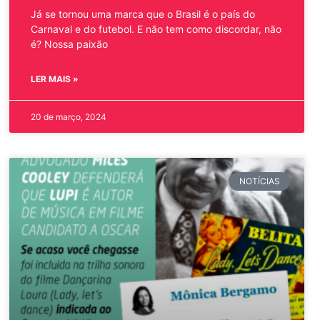
Já se tornou uma marca que o Brasil é o país do
Carnaval e do futebol. E não tem como discordar, não
é? Nossa paixão
LER MAIS »
20 de março, 2024
NOTÍCIAS