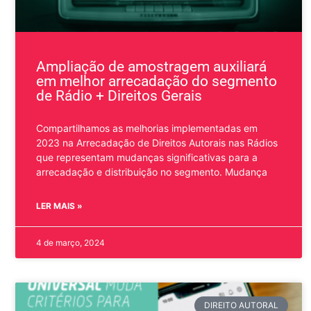
Ampliação de amostragem auxiliará
em melhor arrecadação do segmento
de Rádio + Direitos Gerais
Compartilhamos as melhorias implementadas em
2023 na Arrecadação de Direitos Autorais nas Rádios
que representam mudanças significativas para a
arrecadação e distribuição no segmento. Mudança
LER MAIS »
4 de março, 2024
DIREITO AUTORAL