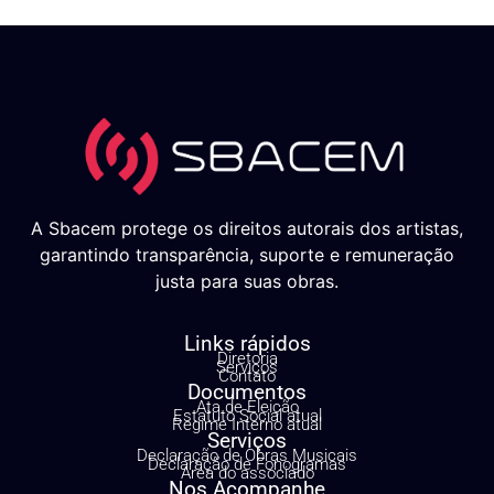
A Sbacem protege os direitos autorais dos artistas,
garantindo transparência, suporte e remuneração
justa para suas obras.
Links rápidos
Diretoria
Serviços
Contato
Documentos
Ata de Eleição
Estatuto Social atual
Regime Interno atual
Serviços
Declaração de Obras Musicais
Declaração de Fonogramas
Área do associado
Nos Acompanhe