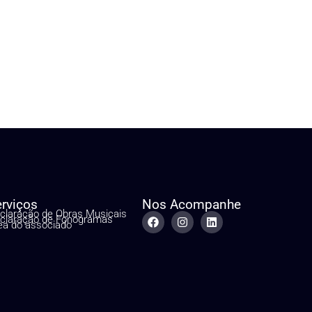
erviços
Nos Acompanhe
claração de Obras Musicais
claração de Fonogramas
ea do associado