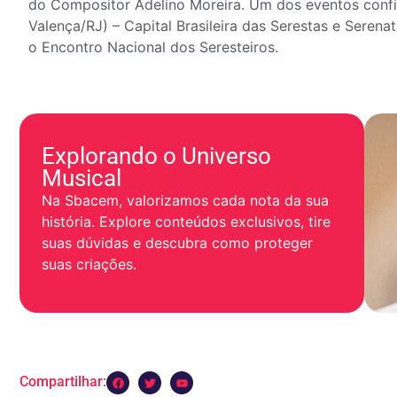
do Compositor Adelino Moreira. Um dos eventos conf
Valença/RJ) – Capital Brasileira das Serestas e Serena
o Encontro Nacional dos Seresteiros.
Explorando o Universo
Musical
Na Sbacem, valorizamos cada nota da sua
história. Explore conteúdos exclusivos, tire
suas dúvidas e descubra como proteger
suas criações.
Compartilhar: