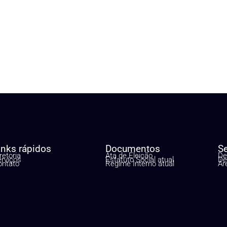
inks rápidos
Documentos
S
retoria
Ata de Eleição
De
erviços
Estatuto Social atual
De
ontato
Regime Interno atual
Ár