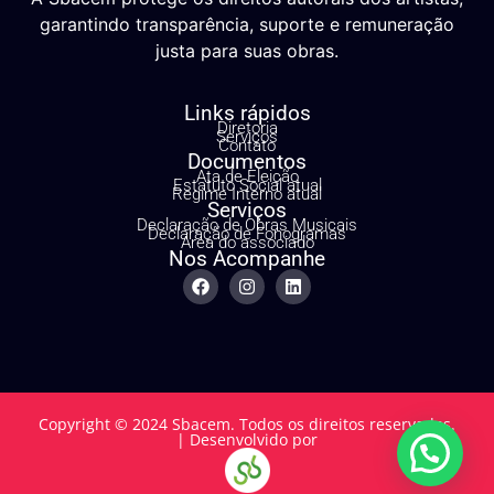
garantindo transparência, suporte e remuneração
justa para suas obras.
Links rápidos
Diretoria
Serviços
Contato
Documentos
Ata de Eleição
Estatuto Social atual
Regime Interno atual
Serviços
Declaração de Obras Musicais
Declaração de Fonogramas
Área do associado
Nos Acompanhe
Copyright © 2024 Sbacem. Todos os direitos reservados.
| Desenvolvido por