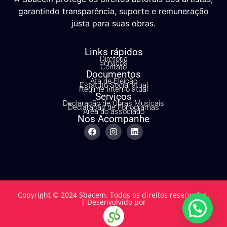
garantindo transparência, suporte e remuneração
justa para suas obras.
Links rápidos
Diretoria
Serviços
Contato
Documentos
Ata de Eleição
Estatuto Social atual
Regime Interno atual
Serviços
Declaração de Obras Musicais
Declaração de Fonogramas
Área do associado
Nos Acompanhe
Copyright © 2024 Sbacem. Todos os direitos reservados.
| Desenvolvido por