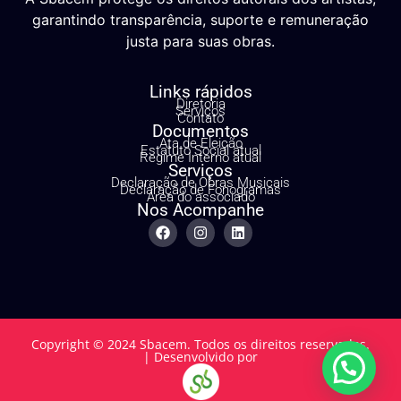
garantindo transparência, suporte e remuneração
justa para suas obras.
Links rápidos
Diretoria
Serviços
Contato
Documentos
Ata de Eleição
Estatuto Social atual
Regime Interno atual
Serviços
Declaração de Obras Musicais
Declaração de Fonogramas
Área do associado
Nos Acompanhe
Copyright © 2024 Sbacem. Todos os direitos reservados.
| Desenvolvido por