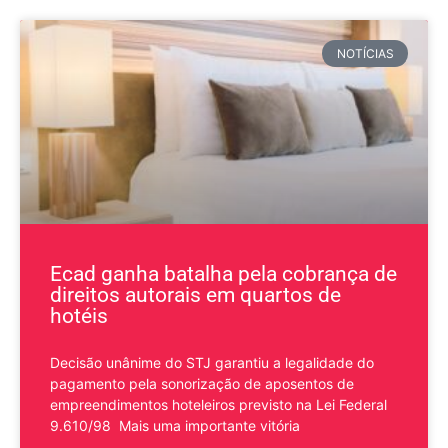
NOTÍCIAS
Ecad ganha batalha pela cobrança de
direitos autorais em quartos de
hotéis
​Decisão unânime do STJ garantiu a legalidade do
pagamento pela sonorização de aposentos de
empreendimentos hoteleiros previsto na Lei Federal
9.610/98 Mais uma importante vitória